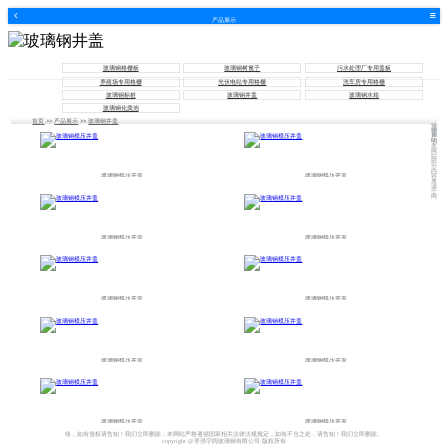
产品展示
玻璃钢格栅板
玻璃钢树篦子
污水处理厂专用盖板
养殖场专用格栅
光伏电站专用格栅
洗车房专用格栅
玻璃钢标桩
玻璃钢井盖
玻璃钢水箱
玻璃钢化粪池
首页
>>
产品展示
>>
玻璃钢井盖
法
律
声
明
本
网
站
部
分
内
玻璃钢模压井盖
玻璃钢模压井盖
容
来
源
于
网
玻璃钢模压井盖
玻璃钢模压井盖
玻璃钢模压井盖
玻璃钢模压井盖
玻璃钢模压井盖
玻璃钢模压井盖
玻璃钢模压井盖
玻璃钢模压井盖
络，如有侵权请告知！我们立即删除；本网站严格遵循国家相关法律法规规定，如有不当之处，请告知！我们立即删除。
copyright @枣强宇阔玻璃钢有限公司 版权所有